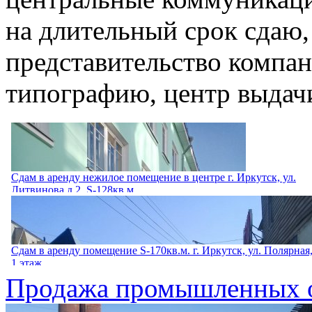
на длительный срок сдаю,
представительство компан
типографию, центр выдачи за
Сдам в аренду нежилое помещение в центре г. Иркутск, ул.
Литвинова д.2, S-128кв.м.
Сдам в аренду помещение в самом центре г....
Сдам в аренду помещение S-170кв.м. г. Иркутск, ул. Полярная
1 этаж
Продажа промышленных о
Сдам в аренду помещение S-170кв.м. г. Иркутск,...