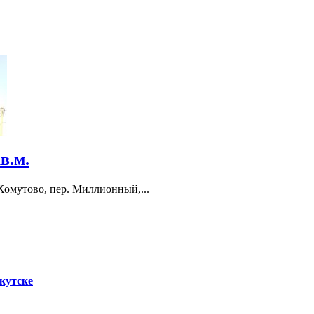
в.м.
Хомутово, пер. Миллионный,...
кутске