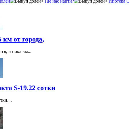
долей
Где нас найти?
Ипотека 
 км от города,
я, и пока вы...
кта S-19.22 сотки
ки,...