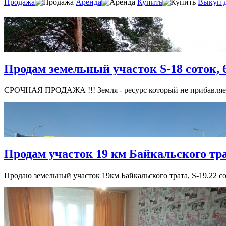
Продажа
Аренда
Купить
Выкуп 
Продам земельный участок S-18 соток, 6
СРОЧНАЯ ПРОДАЖА !!! Земля - ресурс который не прибавляетс
Продам участок 19 км Байкальского тра
Продаю земельный участок 19км Байкальского трата, S-19.22 сот