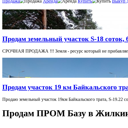
Продажа
Аренда
Купить
Выкуп 
Продам земельный участок S-18 соток, 6
СРОЧНАЯ ПРОДАЖА !!! Земля - ресурс который не прибавляетс
Продам участок 19 км Байкальского тра
Продаю земельный участок 19км Байкальского трата, S-19.22 сот
Продам ПРОМ Базу в Жилки