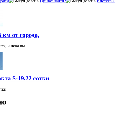
долей
Где нас найти?
Ипотека 
 км от города,
я, и пока вы...
кта S-19.22 сотки
ки,...
но