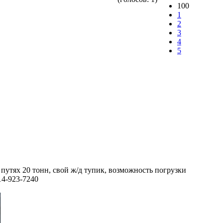
100
1
2
3
4
5
путях 20 тонн, свой ж/д тупик, возможность погрузки
14-923-7240